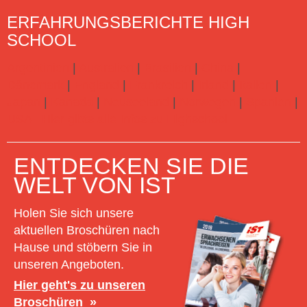
ERFAHRUNGSBERICHTE HIGH
SCHOOL
Argentinien
|
Australien
|
Brasilien
|
China
|
Dänemark
|
England
|
Frankreich
|
Irland
|
Italien
|
Japan
|
Kanada
|
Neuseeland
|
Norwegen
|
Spanien
|
USA
Hier gibts alle Infos zu Highschool
ENTDECKEN SIE DIE
WELT VON IST
Holen Sie sich unsere
aktuellen Broschüren nach
Hause und stöbern Sie in
unseren Angeboten.
Hier geht's zu unseren
Broschüren