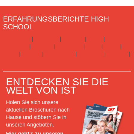
ERFAHRUNGSBERICHTE HIGH
SCHOOL
Argentinien
|
Australien
|
Brasilien
|
China
|
Dänemark
|
England
|
Frankreich
|
Irland
|
Italien
|
Japan
|
Kanada
|
Neuseeland
|
Norwegen
|
Spanien
|
USA
Hier gibts alle Infos zu Highschool
ENTDECKEN SIE DIE
WELT VON IST
Holen Sie sich unsere
aktuellen Broschüren nach
Hause und stöbern Sie in
unseren Angeboten.
Hier geht's zu unseren