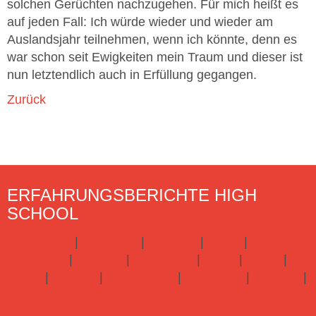
solchen Gerüchten nachzugehen. Für mich heißt es
auf jeden Fall: Ich würde wieder und wieder am
Auslandsjahr teilnehmen, wenn ich könnte, denn es
war schon seit Ewigkeiten mein Traum und dieser ist
nun letztendlich auch in Erfüllung gegangen.
Zurück
ERFAHRUNGSBERICHTE HIGH
SCHOOL
Argentinien
|
Australien
|
Brasilien
|
China
|
Dänemark
|
England
|
Frankreich
|
Irland
|
Italien
|
Japan
|
Kanada
|
Neuseeland
|
Norwegen
|
Spanien
|
USA
Hier gibts alle Infos zu Highschool