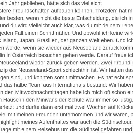
ein Jahr geblieben, hätte sich das vielleicht
estere Freundschaften aufbauen können. Trotzdem hat m
der besten, wenn nicht die beste Entscheidung, die ich 
und dir wird vielleicht auch klar, was du mit deinem Leb
jeden Fall einen Schritt näher. Und obwohl ich keine wi
s Island, Japan, Brasilien, der ganzen Welt eben. Und ic
en werde, wenn sie wieder aus Neuseeland zurück kommt.
n in Österreich besuchen gehen werde. Darauf freue ich
k Neuseeland wieder zurück geben werden. Zwei Freundi
nzip der Neuseeland-Sport schlechthin ist. Wir hatten da
angen sind, und konnten somit mitmachen. Es hat echt sp
d das halbe Team aus Internationals bestand. Wir haben
n den Mittwochnachmittagen habe ich mich oft schon ei
h Hause in den Minivans der Schule war immer so lustig.
rletzt und durfte dann erst mal zwei Wochen auf Krücke
 viel mit meinen Freunden unternommen und wir waren, 
highlight meines Aufenthaltes war auch die Südinseltour,
 Tage mit einem Reisebus um die Südinsel gefahren und 