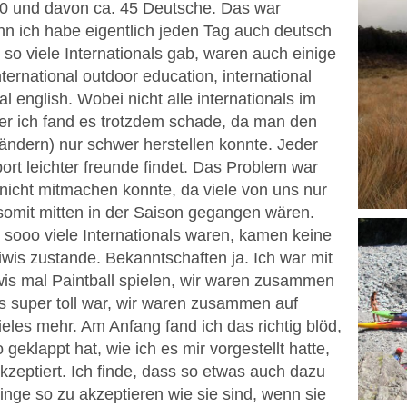
 80 und davon ca. 45 Deutsche. Das war
enn ich habe eigentlich jeden Tag auch deutsch
so viele Internationals gab, waren auch einige
ternational outdoor education, international
l english. Wobei nicht alle internationals im
ber ich fand es trotzdem schade, da man den
ändern) nur schwer herstellen konnte. Jeder
rt leichter freunde findet. Das Problem war
nicht mitmachen konnte, da viele von uns nur
somit mitten in der Saison gegangen wären.
 sooo viele Internationals waren, kamen keine
iwis zustande. Bekanntschaften ja. Ich war mit
is mal Paintball spielen, wir waren zusammen
s super toll war, wir waren zusammen auf
les mehr. Am Anfang fand ich das richtig blöd,
 geklappt hat, wie ich es mir vorgestellt hatte,
zeptiert. Ich finde, dass so etwas auch dazu
nge so zu akzeptieren wie sie sind, wenn sie