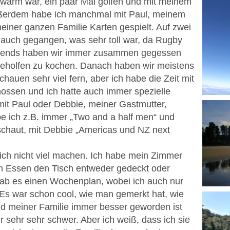
h warm war, ein paar Mal golfen und mit meinem
ußerdem habe ich manchmal mit Paul, meinem
einer ganzen Familie Karten gespielt. Auf zwei
n auch gegangen, was sehr toll war, da Rugby
. Abends haben wir immer zusammen gegessen
geholfen zu kochen. Danach haben wir meistens
hauen sehr viel fern, aber ich habe die Zeit mit
ossen und ich hatte auch immer spezielle
it Paul oder Debbie, meiner Gastmutter,
e ich z.B. immer „Two and a half men“ und
schaut, mit Debbie „Americas und NZ next
lich nicht viel machen. Ich habe mein Zimmer
m Essen den Tisch entweder gedeckt oder
gab es einen Wochenplan, wobei ich auch nur
Es war schon cool, wie man gemerkt hat, wie
nd meiner Familie immer besser geworden ist
 sehr sehr schwer. Aber ich weiß, dass ich sie