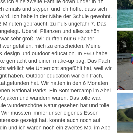
s ich eine zweite Familie down under in nz
h emails und skypen und ich hoffe, dass sich
wird. Ich habe in der Nähe der Schule gewohnt.
2 Minuten gebraucht, zu Fuß ungefähr 7. Das
ngelegt. Überall Pflanzen und alles schön
war sehr groß. Wir durften nur 6 Fächer
schwer gefallen, mich zu entscheiden. Meine
 & design und outdoor education. In F&D habe
acke gemacht und einen make-up bag. Das Fach
cht wirklich wie Unterricht angefühlt hat, weil wir
gnt haben. Outdoor education war ein Fach,
ttgefunden hat. Wir hatten in den 6 Monaten
enen National Parks. Ein Sommercamp im Abel
Kajaken und wandern waren. Das tolle war,
e wunderschöne Natur gesehen hat und tolle
e. Wir mussten immer unser eigenes Essen
eresse gezeigt hat, konnte auch noch auf
in und ich waren noch ein zweites Mal im Abel