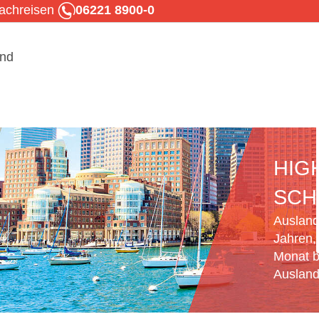
rachreisen
06221 8900-0
HIG
SCH
Ausland
Jahren,
Monat b
Ausland