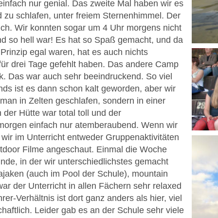
nfach nur genial. Das zweite Mal haben wir es
zu schlafen, unter freiem Sternenhimmel. Der
lich. Wir konnten sogar um 4 Uhr morgens nicht
nd so hell war! Es hat so Spaß gemacht, und da
Prinzip egal waren, hat es auch nichts
für drei Tage gefehlt haben. Das andere Camp
k. Das war auch sehr beeindruckend. So viel
ds ist es dann schon kalt geworden, aber wir
man in Zelten geschlafen, sondern in einer
der Hütte war total toll und der
orgen einfach nur atemberaubend. Wenn wir
wir im Unterricht entweder Gruppenaktivitäten
tdoor Filme angeschaut. Einmal die Woche
nde, in der wir unterschiedlichstes gemacht
ajaken (auch im Pool der Schule), mountain
 war der Unterricht in allen Fächern sehr relaxed
er-Verhältnis ist dort ganz anders als hier, viel
aftlich. Leider gab es an der Schule sehr viele