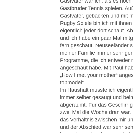
Gastvater war ich, als es noc
Gastbruder Tennis spielen. A
Gastvater, gebacken und mit m
Rugby Spiele bin ich mit ihne
eigentlich jeder dort schaut
und ich habe ein paar Mal mit
fern geschaut. Neuseeländer sc
meiner Familie immer sehr gen
Programme, die ich entweder m
angeschaut habe. Mit Paul hab
„How I met your mother“ ange
topmodel“.
Im Haushalt musste ich eigent
immer selber gesaugt und bei
abgeräumt. Für das Geschirr 
zwei Mal die Woche dran war. 
das Verhältnis zwischen mir u
und der Abschied war sehr sehr