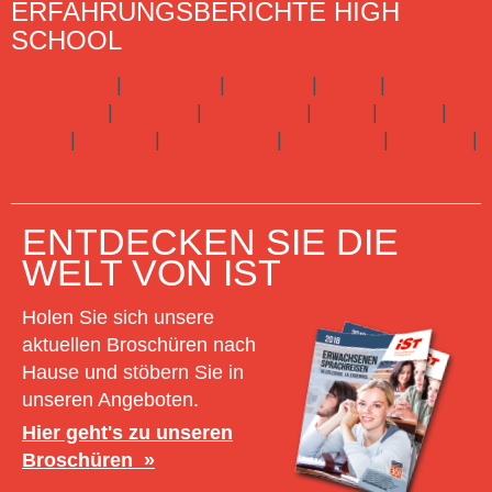
ERFAHRUNGSBERICHTE HIGH
SCHOOL
Argentinien
|
Australien
|
Brasilien
|
China
|
Dänemark
|
England
|
Frankreich
|
Irland
|
Italien
|
Japan
|
Kanada
|
Neuseeland
|
Norwegen
|
Spanien
|
USA
Hier gibts alle Infos zu Highschool
ENTDECKEN SIE DIE
WELT VON IST
Holen Sie sich unsere
aktuellen Broschüren nach
Hause und stöbern Sie in
unseren Angeboten.
Hier geht's zu unseren
Broschüren