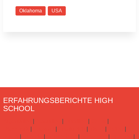
Oklahoma
USA
ERFAHRUNGSBERICHTE HIGH
SCHOOL
Argentinien
|
Australien
|
Brasilien
|
China
|
Dänemark
|
England
|
Frankreich
|
Irland
|
Italien
|
Japan
|
Kanada
|
Neuseeland
|
Norwegen
|
Spanien
|