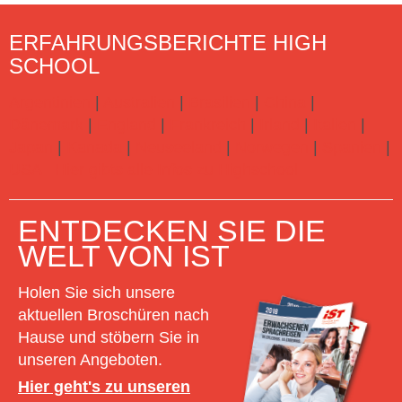
ERFAHRUNGSBERICHTE HIGH
SCHOOL
Argentinien
|
Australien
|
Brasilien
|
China
|
Dänemark
|
England
|
Frankreich
|
Irland
|
Italien
|
Japan
|
Kanada
|
Neuseeland
|
Norwegen
|
Spanien
|
USA
Hier gibts alle Infos zu Highschool
ENTDECKEN SIE DIE
WELT VON IST
Holen Sie sich unsere
aktuellen Broschüren nach
Hause und stöbern Sie in
unseren Angeboten.
Hier geht's zu unseren