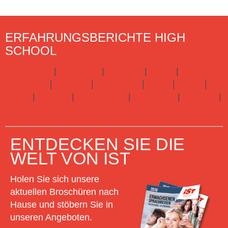
ERFAHRUNGSBERICHTE HIGH
SCHOOL
Argentinien
|
Australien
|
Brasilien
|
China
|
Dänemark
|
England
|
Frankreich
|
Irland
|
Italien
|
Japan
|
Kanada
|
Neuseeland
|
Norwegen
|
Spanien
|
USA
Hier gibts alle Infos zu Highschool
ENTDECKEN SIE DIE
WELT VON IST
Holen Sie sich unsere
aktuellen Broschüren nach
Hause und stöbern Sie in
unseren Angeboten.