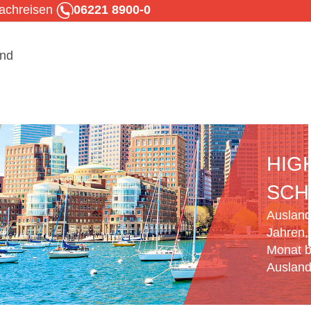
rachreisen
06221 8900-0
HIG
SCH
Ausland
Jahren,
Monat b
Ausland