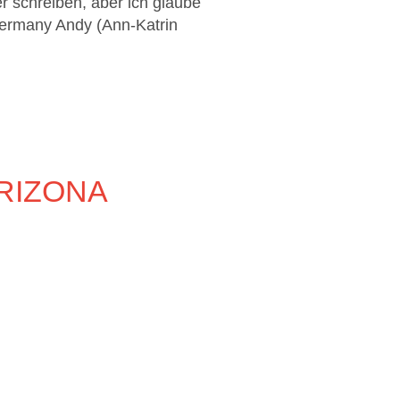
r schreiben, aber ich glaube
Germany Andy (Ann-Katrin
RIZONA