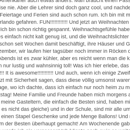
e Amerikaner auch etwas anders. Man braucht einen Pas
ise nie. Aber die Lehrer sind doch ganz cool, und nachde
 Feiertage und Ferien sind auch schon rum. Ich bin mit
ando gefahren. FUN!!!!!!!!!!!! Und jetzt an Weihnachten 
Ich bin schon richtig gespannt. Weihnachtsgefühle habe i
s es einfach nicht kalt genug ist, und die Weihnachtslich
d schon seit Wochen damit beschäftigt, ihre Häuser und G
zember, wir laufen hier tagsüber noch immer in Röcken o
bends ist es zwar kühler, aber es reicht wenn man die
h nur lustig und wahnsinnig toll! Was ich hier erlebe, das
!!! It is awesome!!!!!!!!!!! Und auch, wenn ich einige Zwe
tzt mit Sicherheit sagen, dass diese völlig umsonst ware
Tage, wo ich dachte, dass ich einfach nur noch heim zu 
tstag! Meine Familie und Freunde haben mich morgens a
 meine Gasteltern, die einfach die Besten sind, haben mir
 es nicht das gleiche) und in der Schule, sind mir alle 
 einen Stapel Geschenke und jede Menge Ballons! Und 
nem der Besten überhaupt gemacht! Am Wochenende gab 