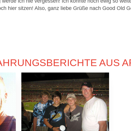
 werde ich nie vergessen! Ich könnte noch ewig so weite
ch hier sitzen! Also, ganz liebe Grüße nach Good Old 
AHRUNGSBERICHTE AUS A