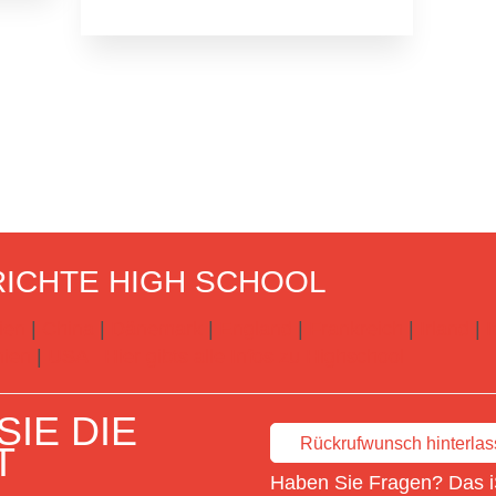
ICHTE HIGH SCHOOL
ien
|
China
|
Dänemark
|
England
|
Frankreich
|
Irland
|
I
ien
|
USA
Hier gibts alle Infos zu Highschool
IE DIE
Rückrufwunsch hinterla
T
Haben Sie Fragen? Das i