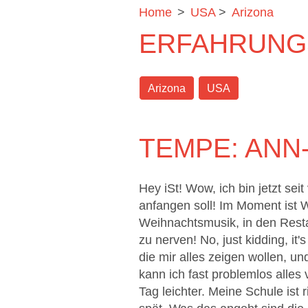
Home
>
USA
>
Arizona
ERFAHRUNGS
Arizona
USA
TEMPE: ANN
Hey iSt! Wow, ich bin jetzt sei
anfangen soll! Im Moment ist W
Weihnachtsmusik, in den Resta
zu nerven! No, just kidding, it'
die mir alles zeigen wollen, u
kann ich fast problemlos alles 
Tag leichter. Meine Schule ist