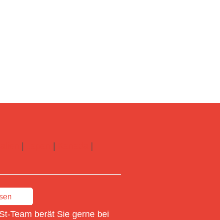
talien
|
Japan
|
Kanada
|
ssen
St-Team berät Sie gerne bei