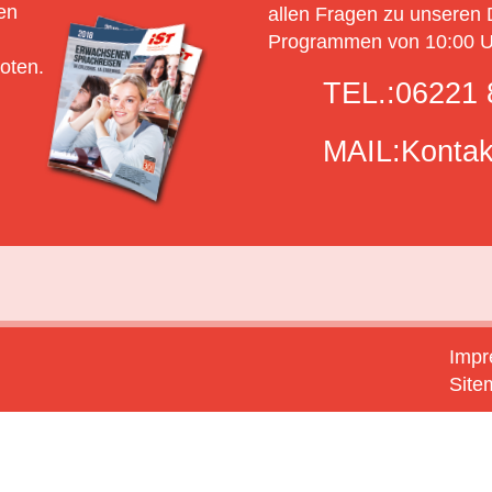
en
allen Fragen zu unseren 
Programmen von 10:00 Uh
oten.
TEL.:
06221 
MAIL:
Kontak
Imp
Site