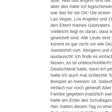
spät. Was das angeht sind di
aber den hatte ich logischerwe
war das für sie OK! Die ersten
Las Vegas, Los Angeles und Orl
den Eltern meines Gastvaters. 
Vielleicht liegt es daran, das
gewickelt sind. Alle Leute sin
kommt es gar nicht vor wie De
Sweatshirt rum. Morgens und A
austauscht! Ich finde es einfac
fassen, es ist unbeschreiblich!!
Deutschland hatte, kann ich je
hatte ich auch mal schlechte 
Beispiel an meinem 18. Gebur
einfach nur noch geheult! Aber
Familie gegeben (natürlich war
hatte am Ende des Schultages
hier, haben diesen Tag zu ei