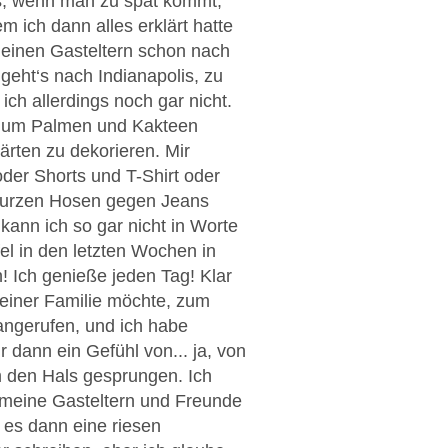
s, wenn man zu spät kommt,
m ich dann alles erklärt hatte
 meinen Gasteltern schon nach
geht‘s nach Indianapolis, zu
ch allerdings noch gar nicht.
ter um Palmen und Kakteen
ärten zu dekorieren. Mir
der Shorts und T-Shirt oder
 kurzen Hosen gegen Jeans
 kann ich so gar nicht in Worte
ifel in den letzten Wochen in
n! Ich genieße jeden Tag! Klar
meiner Familie möchte, zum
ngerufen, und ich habe
 dann ein Gefühl von... ja, von
um den Hals gesprungen. Ich
meine Gasteltern und Freunde
es dann eine riesen