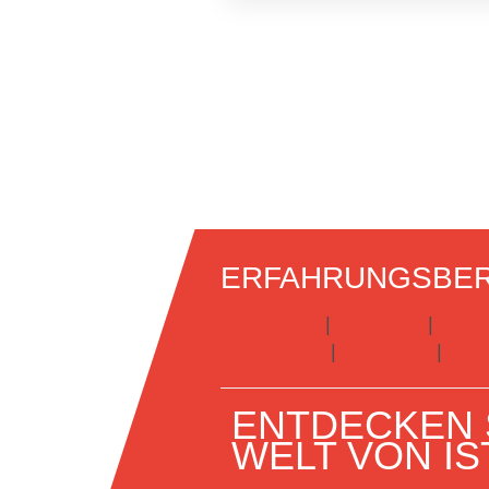
ERFAHRUNGSBER
Argentinien
|
Australien
|
Brasil
Neuseeland
|
Norwegen
|
Span
ENTDECKEN S
WELT VON IS