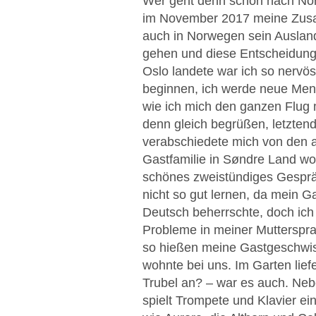
Wer geht denn schon nach Nor
im November 2017 meine Zusa
auch in Norwegen sein Auslan
gehen und diese Entscheidung
Oslo landete war ich so nervö
beginnen, ich werde neue Mens
wie ich mich den ganzen Flug 
denn gleich begrüßen, letzten
verabschiedete mich von den 
Gastfamilie in Søndre Land woh
schönes zweistündiges Gesprä
nicht so gut lernen, da mein 
Deutsch beherrschte, doch ich 
Probleme in meiner Mutterspr
so hießen meine Gastgeschwist
wohnte bei uns. Im Garten lie
Trubel an? – war es auch. Nebe
spielt Trompete und Klavier ei