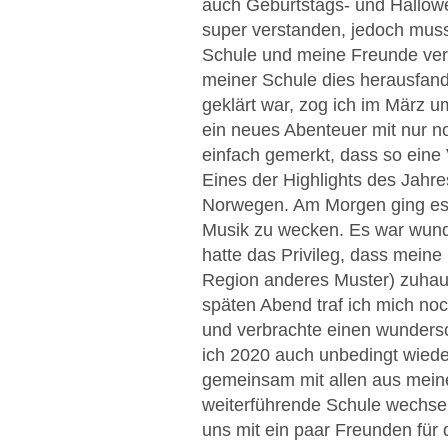
auch Geburtstags- und Hallow
super verstanden, jedoch musst
Schule und meine Freunde verl
meiner Schule dies herausfand,
geklärt war, zog ich im März u
ein neues Abenteuer mit nur n
einfach gemerkt, dass so eine
Eines der Highlights des Jahres
Norwegen. Am Morgen ging es f
Musik zu wecken. Es war wunde
hatte das Privileg, dass meine
Region anderes Muster) zuhaus
späten Abend traf ich mich no
und verbrachte einen wundersc
ich 2020 auch unbedingt wied
gemeinsam mit allen aus meine
weiterführende Schule wechsel
uns mit ein paar Freunden für