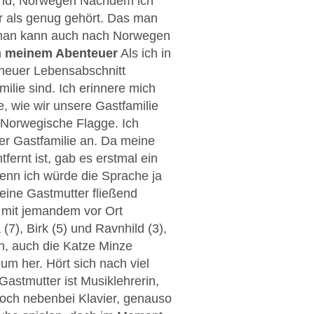
and, Norwegen Nachdem ich
 als genug gehört. Das man
, man kann auch nach Norwegen
n meinem Abenteuer
Als ich in
 neuer Lebensabschnitt
lie sind. Ich erinnere mich
, wie wir unsere Gastfamilie
 Norwegische Flagge. Ich
r Gastfamilie an. Da meine
ernt ist, gab es erstmal ein
enn ich würde die Sprache ja
eine Gastmutter fließend
h mit jemandem vor Ort
 (7), Birk (5) und Ravnhild (3),
h, auch die Katze Minze
m her. Hört sich nach viel
astmutter ist Musiklehrerin,
 noch nebenbei Klavier, genauso