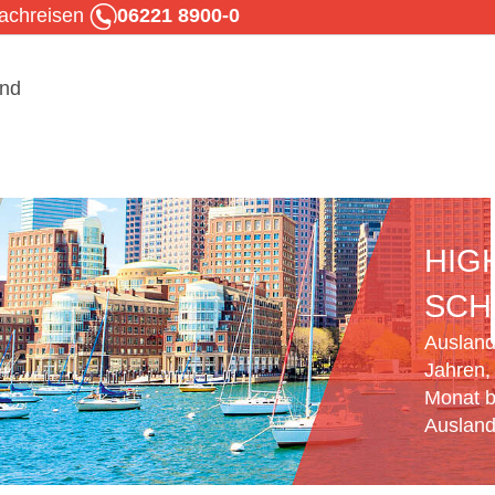
rachreisen
06221 8900-0
HIG
SCH
Ausland
Jahren,
Monat b
Ausland