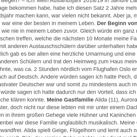
wegen? – Ich! Mein Auslandsjahr 2018/19 in Søndre L
ge bekommen habe, habe ich diesen Satz 2 Jahre mehr
dsjahr machen kann, war vielen nicht bekannt. Aber ja
 war eine der besten in meinem Leben.
Der Beginn vo
s wie nie in meinem Leben zuvor. Gleich würde ein ganz
chen treffen, welche die nächsten 10 Monate meine Fami
mit anderen Austauschschülern darüber unterhalten habe
dlich gab es bei allen eine herzliche Umarmung und eine
anderen Schülern und trat den Heimweg zum Haus meine
nte, was ca. 2 Stunden nördlich vom Flughafen Oslo entf
ch auf Deutsch. Andere würden sagen ich hatte Pech, d
Gastvater Deutscher war und somit zu mindestens auch m
würde sagen ich hatte dadurch nur den Vorteil, dass ic
ache klären konnte.
Meine Gastfamilie
Alida (11), Aurora
er, doch nicht nur diese lebten mit mir unter einem Dac
fen in ihrem großen Gehege viele Hühner und Kaninchen u
nbei war diese Familie unglaublich musikalisch. Meine G
nwandfrei. Alida spielt Geige, Flügelhorn und lernt auch