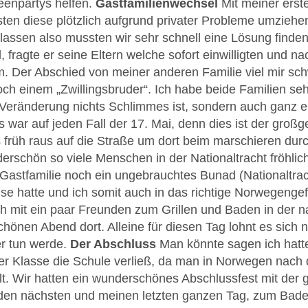
eenpartys helfen.
Gastfamilienwechsel
Mit meiner erst
en diese plötzlich aufgrund privater Probleme umziehen. 
assen also mussten wir sehr schnell eine Lösung finden.
 fragte er seine Eltern welche sofort einwilligten und n
m. Der Abschied von meiner anderen Familie viel mir sch
och einem „Zwillingsbruder“. Ich habe beide Familien s
 Veränderung nichts Schlimmes ist, sondern auch ganz e
 war auf jeden Fall der 17. Mai, denn dies ist der großge
rüh raus auf die Straße um dort beim marschieren durc
rschön so viele Menschen in der Nationaltracht fröhli
 Gastfamilie noch ein ungebrauchtes Bunad (Nationaltrac
e hatte und ich somit auch in das richtige Norwegenge
ch mit ein paar Freunden zum Grillen und Baden in der
hönen Abend dort. Alleine für diesen Tag lohnt es sich
er tun werde.
Der Abschluss
Man könnte sagen ich hatte
r Klasse die Schule verließ, da man in Norwegen nach d
t. Wir hatten ein wunderschönes Abschlussfest mit der
 den nächsten und meinen letzten ganzen Tag, zum Baden