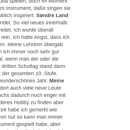
 Tuba spielen, doch im Moment
es Instrument, dafür singen sie
lich inspiriert.
Søndre Land
det. So viel neues innerhalb
edet. Ich wurde überall
ein. Ich hatte Angst, dass ich
en. Meine Lehrerin übergab
en ich immer noch sehr gut
mal, wenn man der oder die
 dritten Schultag stand dann
t der gesamten 10. Stufe.
n wunderschönes Jahr.
Meine
dort auch viele neue Leute
uchs dadurch noch enger mit
nderes Hobby zu finden aber
eit habe ich gemerkt wie
denn nur so kann man immer
trument gespielt habe, aber