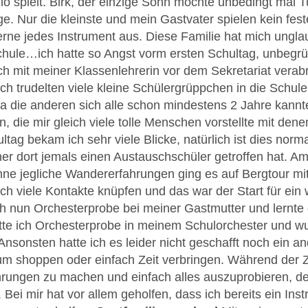
llo spielt. Birk, der einzige Sohn möchte unbedingt mal
ge. Nur die kleinste und mein Gastvater spielen kein fest
rne jedes Instrument aus. Diese Familie hat mich unglaub
hule…ich hatte so Angst vorm ersten Schultag, unbegrün
ch mit meiner Klassenlehrerin vor dem Sekretariat verabr
 trudelten viele kleine Schülergrüppchen in die Schule r
 die anderen sich alle schon mindestens 2 Jahre kannt
 die mir gleich viele tolle Menschen vorstellte mit den
ltag bekam ich sehr viele Blicke, natürlich ist dies nor
ner dort jemals einen Austauschschüler getroffen hat. Am
hne jegliche Wandererfahrungen ging es auf Bergtour mi
ch viele Kontakte knüpfen und das war der Start für ei
h nun Orchesterprobe bei meiner Gastmutter und lernte 
tte ich Orchesterprobe in meinem Schulorchester und w
sonsten hatte ich es leider nicht geschafft noch ein a
zum shoppen oder einfach Zeit verbringen. Während der Z
fahrungen zu machen und einfach alles auszuprobieren, 
Bei mir hat vor allem geholfen, dass ich bereits ein Ins