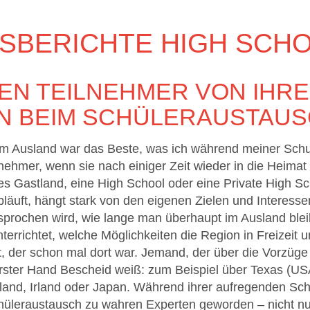
SBERICHTE HIGH SCH
TEN TEILNEHMER VON IHR
N BEIM SCHÜLERAUSTAU
im Ausland war das Beste, was ich während meiner Schulz
ehmer, wenn sie nach einiger Zeit wieder in die Heimat 
s Gastland, eine High School oder eine Private High Sc
bläuft, hängt stark von den eigenen Zielen und Interess
prochen wird, wie lange man überhaupt im Ausland ble
terrichtet, welche Möglichkeiten die Region in Freizeit 
, der schon mal dort war. Jemand, der über die Vorzüge
ster Hand Bescheid weiß: zum Beispiel über Texas (USA)
and, Irland oder Japan. Während ihrer aufregenden Schu
üleraustausch zu wahren Experten geworden – nicht nu