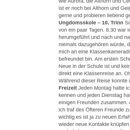
wie Aurora, die Althorn und Ce
ist er noch bei Althorn und Gei
gerne und probieren liebend ge
Ungdomsskole – 10. Trinn
Sc
von ein paar Tagen. 8.30 war i
herumgeführt und nach und nach
niemals dazugehören würde, da
mich an eine Klassenkameradin,
befreundet bin. Am ersten Schu
Neue in der Schule ist und kei
direkt eine Klassenreise an. O
Während dieser Reise konnte i
Freizeit
Jeden Montag hatte ic
kennen und jeden Dienstag ha
einigen Freunden zusammen. An
ich traf des Öfteren Freunde 
wichtig es ist ja zu neuen Er
wieder neue Kontakte knüpfen. 