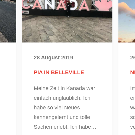
28 August 2019
2
PIA IN BELLEVILLE
N
Meine Zeit in Kanada war
I
einfach unglaublich. Ich
en
habe so viel Neues
wa
kennengelernt und tolle
s
Sachen erlebt. Ich habe…
v