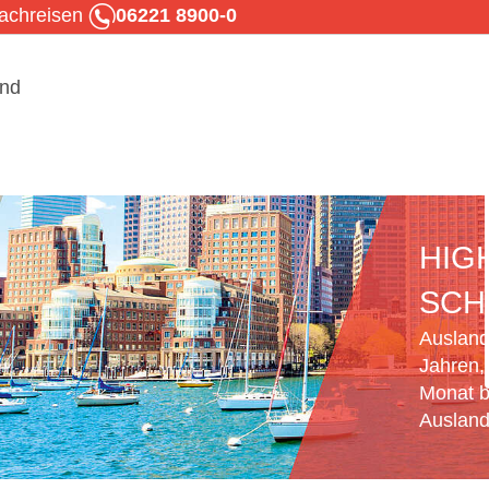
rachreisen
06221 8900-0
HIG
SCH
Ausland
Jahren,
Monat b
Ausland