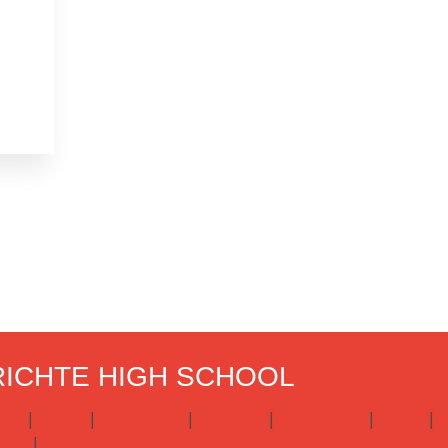
ICHTE HIGH SCHOOL
ien
|
China
|
Dänemark
|
England
|
Frankreich
|
Irland
|
I
ien
|
USA
Hier gibts alle Infos zu Highschool