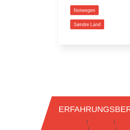
Norwegen
Søndre Land
ERFAHRUNGSBER
Argentinien
|
Australien
|
Brasil
Neuseeland
|
Norwegen
|
Span