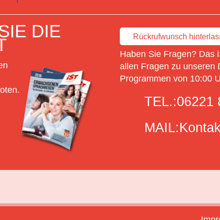
IE DIE
Rückrufwunsch hinterla
T
Haben Sie Fragen? Das i
en
allen Fragen zu unseren 
Programmen von 10:00 Uh
oten.
TEL.:
06221 
MAIL:
Kontak
Imp