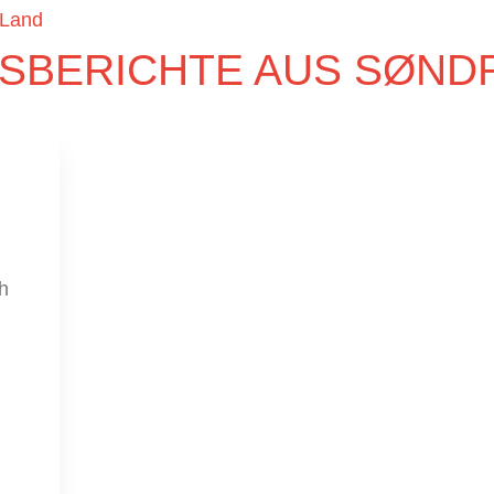
 Land
SBERICHTE AUS SØND
h