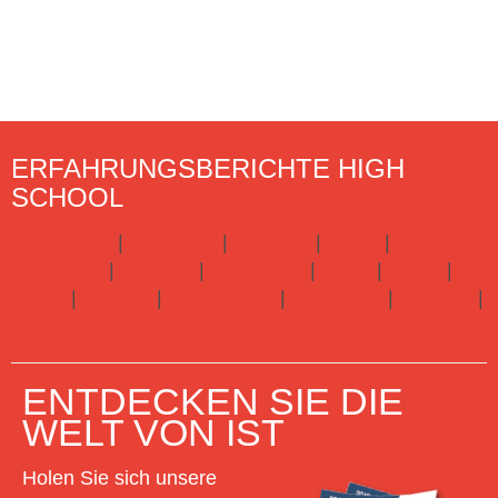
ERFAHRUNGSBERICHTE HIGH
SCHOOL
Argentinien
|
Australien
|
Brasilien
|
China
|
Dänemark
|
England
|
Frankreich
|
Irland
|
Italien
|
Japan
|
Kanada
|
Neuseeland
|
Norwegen
|
Spanien
|
USA
Hier gibts alle Infos zu Highschool
ENTDECKEN SIE DIE
WELT VON IST
Holen Sie sich unsere