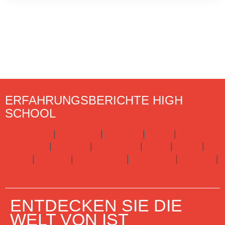
ERFAHRUNGSBERICHTE HIGH
SCHOOL
Argentinien
|
Australien
|
Brasilien
|
China
|
Dänemark
|
England
|
Frankreich
|
Irland
|
Italien
|
Japan
|
Kanada
|
Neuseeland
|
Norwegen
|
Spanien
|
USA
Hier gibts alle Infos zu Highschool
ENTDECKEN SIE DIE
WELT VON IST