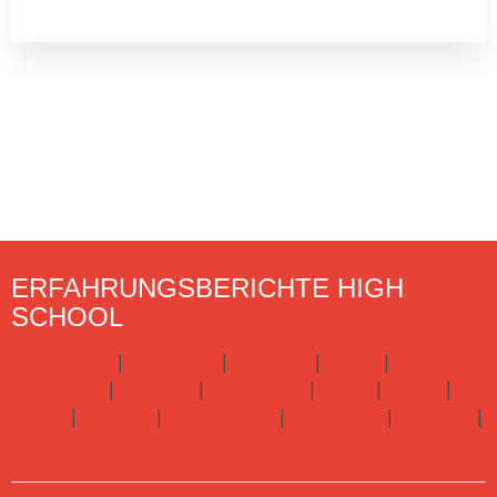
ERFAHRUNGSBERICHTE HIGH
SCHOOL
Argentinien
|
Australien
|
Brasilien
|
China
|
Dänemark
|
England
|
Frankreich
|
Irland
|
Italien
|
Japan
|
Kanada
|
Neuseeland
|
Norwegen
|
Spanien
|
USA
Hier gibts alle Infos zu Highschool