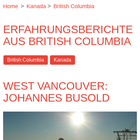
Home
>
Kanada
>
British Columbia
ERFAHRUNGSBERICHTE
AUS BRITISH COLUMBIA
British Columbia
Kanada
WEST VANCOUVER:
JOHANNES BUSOLD