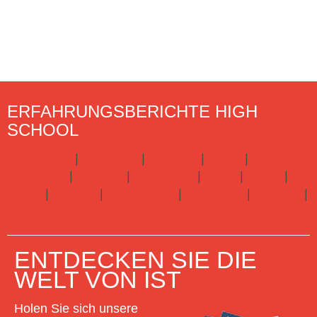
ERFAHRUNGSBERICHTE HIGH
SCHOOL
Argentinien
|
Australien
|
Brasilien
|
China
|
Dänemark
|
England
|
Frankreich
|
Irland
|
Italien
|
Japan
|
Kanada
|
Neuseeland
|
Norwegen
|
Spanien
|
USA
Hier gibts alle Infos zu Highschool
ENTDECKEN SIE DIE
WELT VON IST
Holen Sie sich unsere