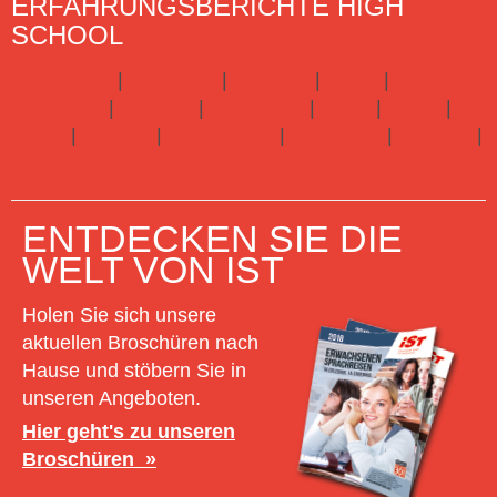
ERFAHRUNGSBERICHTE HIGH
SCHOOL
Argentinien
|
Australien
|
Brasilien
|
China
|
Dänemark
|
England
|
Frankreich
|
Irland
|
Italien
|
Japan
|
Kanada
|
Neuseeland
|
Norwegen
|
Spanien
|
USA
Hier gibts alle Infos zu Highschool
ENTDECKEN SIE DIE
WELT VON IST
Holen Sie sich unsere
aktuellen Broschüren nach
Hause und stöbern Sie in
unseren Angeboten.
Hier geht's zu unseren
Broschüren