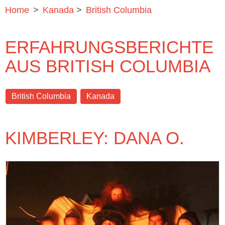
Home
>
Kanada
>
British Columbia
ERFAHRUNGSBERICHTE
AUS BRITISH COLUMBIA
British Columbia
Kanada
KIMBERLEY: DANA O.