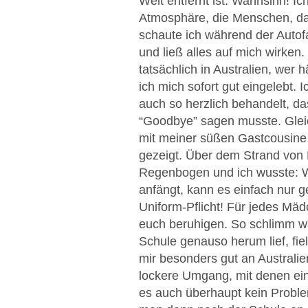
Welt entfernt ist. Wahnsinn! I
Atmosphäre, die Menschen, das
schaute ich während der Autof
und ließ alles auf mich wirken
tatsächlich in Australien, wer
ich mich sofort gut eingelebt. 
auch so herzlich behandelt, 
“Goodbye” sagen musste. Glei
mit meiner süßen Gastcousine
gezeigt. Über dem Strand von
Regenbogen und ich wusste: W
anfängt, kann es einfach nur 
Uniform-Pflicht! Für jedes Mäd
euch beruhigen. So schlimm wa
Schule genauso herum lief, fie
mir besonders gut an Australien
lockere Umgang, mit denen ein
es auch überhaupt kein Proble