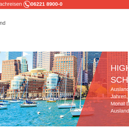
rachreisen
06221 8900-0
HIG
SCH
Ausland
Jahren,
Monat b
Ausland