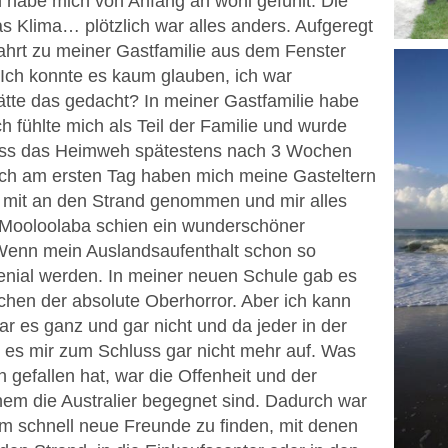
ch habe mich von Anfang an wohl gefühlt. Die
 Klima… plötzlich war alles anders. Aufgeregt
ahrt zu meiner Gastfamilie aus dem Fenster
. Ich konnte es kaum glauben, ich war
 hätte das gedacht? In meiner Gastfamilie habe
Ich fühlte mich als Teil der Familie und wurde
dass das Heimweh spätestens nach 3 Wochen
ch am ersten Tag haben mich meine Gasteltern
 mit an den Strand genommen und mir alles
 Mooloolaba schien ein wunderschöner
enn mein Auslandsaufenthalt schon so
genial werden. In meiner neuen Schule gab es
chen der absolute Oberhorror. Aber ich kann
r es ganz und gar nicht und da jeder in der
l es mir zum Schluss gar nicht mehr auf. Was
 gefallen hat, war die Offenheit und der
em die Australier begegnet sind. Dadurch war
m schnell neue Freunde zu finden, mit denen