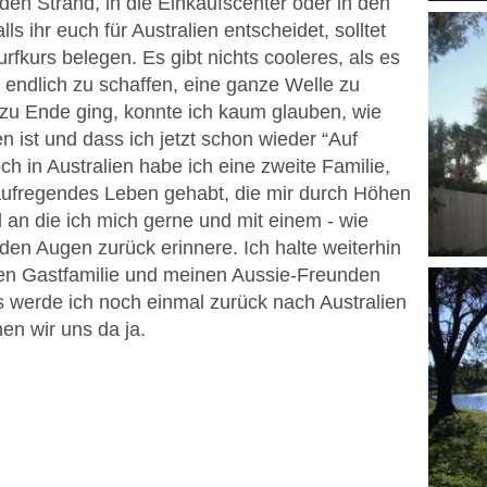
en Strand, in die Einkaufscenter oder in den
ls ihr euch für Australien entscheidet, solltet
urfkurs belegen. Es gibt nichts cooleres, als es
endlich zu schaffen, eine ganze Welle zu
 zu Ende ging, konnte ich kaum glauben, wie
n ist und dass ich jetzt schon wieder “Auf
 in Australien habe ich eine zweite Familie,
aufregendes Leben gehabt, die mir durch Höhen
 an die ich mich gerne und mit einem - wie
en Augen zurück erinnere. Ich halte weiterhin
len Gastfamilie und meinen Aussie-Freunden
es werde ich noch einmal zurück nach Australien
en wir uns da ja.