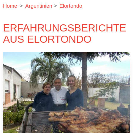
Home
>
Argentinien
>
Elortondo
ERFAHRUNGSBERICHTE
AUS ELORTONDO