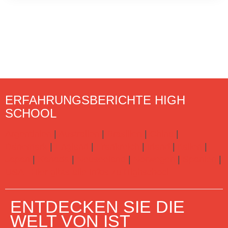
ERFAHRUNGSBERICHTE HIGH
SCHOOL
Argentinien
|
Australien
|
Brasilien
|
China
|
Dänemark
|
England
|
Frankreich
|
Irland
|
Italien
|
Japan
|
Kanada
|
Neuseeland
|
Norwegen
|
Spanien
|
USA
Hier gibts alle Infos zu Highschool
ENTDECKEN SIE DIE
WELT VON IST