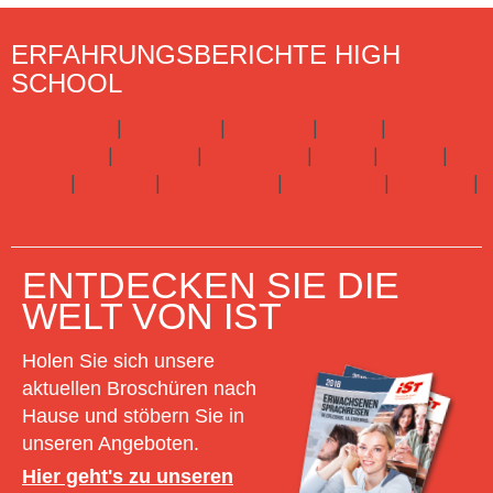
ERFAHRUNGSBERICHTE HIGH
SCHOOL
Argentinien
|
Australien
|
Brasilien
|
China
|
Dänemark
|
England
|
Frankreich
|
Irland
|
Italien
|
Japan
|
Kanada
|
Neuseeland
|
Norwegen
|
Spanien
|
USA
Hier gibts alle Infos zu Highschool
ENTDECKEN SIE DIE
WELT VON IST
Holen Sie sich unsere
aktuellen Broschüren nach
Hause und stöbern Sie in
unseren Angeboten.
Hier geht's zu unseren