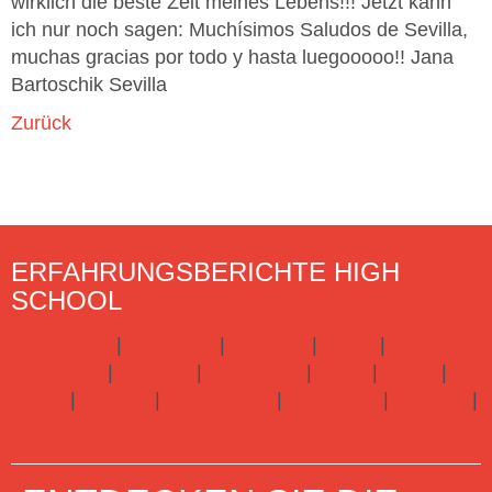
wirklich die beste Zeit meines Lebens!!! Jetzt kann
ich nur noch sagen: Muchísimos Saludos de Sevilla,
muchas gracias por todo y hasta luegooooo!! Jana
Bartoschik Sevilla
Zurück
ERFAHRUNGSBERICHTE HIGH
SCHOOL
Argentinien
|
Australien
|
Brasilien
|
China
|
Dänemark
|
England
|
Frankreich
|
Irland
|
Italien
|
Japan
|
Kanada
|
Neuseeland
|
Norwegen
|
Spanien
|
USA
Hier gibts alle Infos zu Highschool