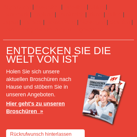
Argentinien
|
Australien
|
Brasilien
|
China
|
Dänemark
|
England
|
Frankreich
|
Irland
|
Italien
|
Japan
|
Kanada
|
Neuseeland
|
Norwegen
|
Spanien
|
USA
Hier gibts alle Infos zu Highschool
ENTDECKEN SIE DIE
WELT VON IST
Holen Sie sich unsere
aktuellen Broschüren nach
Hause und stöbern Sie in
unseren Angeboten.
Hier geht's zu unseren
Broschüren
Rückrufwunsch hinterlassen