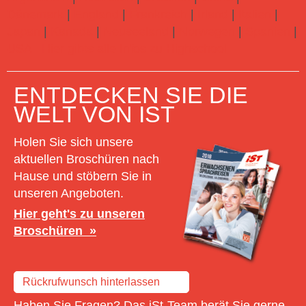
Dänemark
|
England
|
Frankreich
|
Irland
|
Italien
|
Japan
|
Kanada
|
Neuseeland
|
Norwegen
|
Spanien
|
USA
Hier gibts alle Infos zu Highschool
ENTDECKEN SIE DIE
WELT VON IST
Holen Sie sich unsere
aktuellen Broschüren nach
Hause und stöbern Sie in
unseren Angeboten.
Hier geht's zu unseren
Broschüren
Rückrufwunsch hinterlassen
Haben Sie Fragen? Das iSt-Team berät Sie gerne