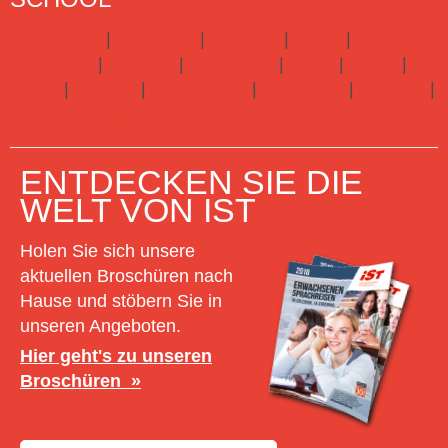
Argentinien
|
Australien
|
Brasilien
|
China
|
Dänemark
|
England
|
Frankreich
|
Irland
|
Italien
|
Japan
|
Kanada
|
Neuseeland
|
Norwegen
|
Spanien
|
USA
Hier gibts alle Infos zu Highschool
ENTDECKEN SIE DIE
WELT VON IST
Holen Sie sich unsere
aktuellen Broschüren nach
Hause und stöbern Sie in
unseren Angeboten.
Hier geht's zu unseren
Broschüren