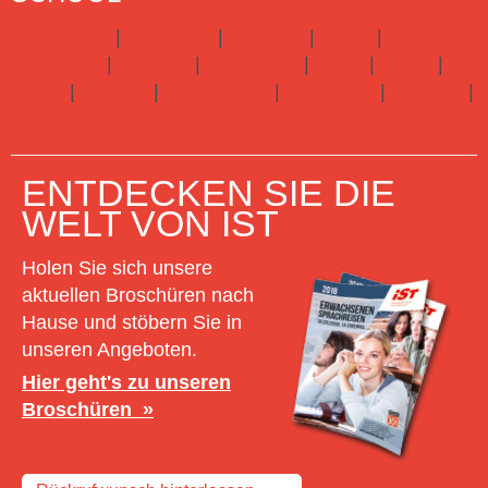
Argentinien
|
Australien
|
Brasilien
|
China
|
Dänemark
|
England
|
Frankreich
|
Irland
|
Italien
|
Japan
|
Kanada
|
Neuseeland
|
Norwegen
|
Spanien
|
USA
Hier gibts alle Infos zu Highschool
ENTDECKEN SIE DIE
WELT VON IST
Holen Sie sich unsere
aktuellen Broschüren nach
Hause und stöbern Sie in
unseren Angeboten.
Hier geht's zu unseren
Broschüren