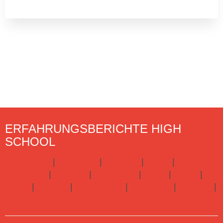
ERFAHRUNGSBERICHTE HIGH
SCHOOL
Argentinien
|
Australien
|
Brasilien
|
China
|
Dänemark
|
England
|
Frankreich
|
Irland
|
Italien
|
Japan
|
Kanada
|
Neuseeland
|
Norwegen
|
Spanien
|
USA
Hier gibts alle Infos zu Highschool