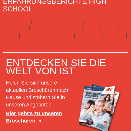
ERFAHRUNGSBERICHTE HIGH
SCHOOL
Argentinien
|
Australien
|
Brasilien
|
China
|
Dänemark
|
England
|
Frankreich
|
Irland
|
Italien
|
Japan
|
Kanada
|
Neuseeland
|
Norwegen
|
Spanien
|
USA
Hier gibts alle Infos zu Highschool
ENTDECKEN SIE DIE
WELT VON IST
Holen Sie sich unsere
aktuellen Broschüren nach
Hause und stöbern Sie in
unseren Angeboten.
Hier geht's zu unseren
Broschüren