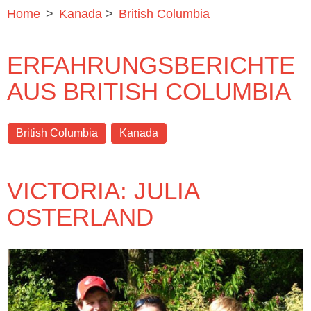
Home
>
Kanada
>
British Columbia
ERFAHRUNGSBERICHTE
AUS BRITISH COLUMBIA
British Columbia
Kanada
VICTORIA: JULIA
OSTERLAND