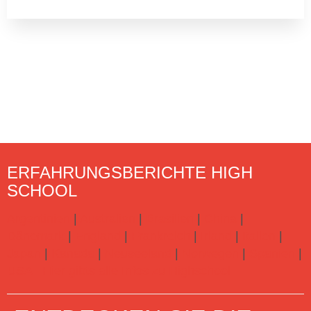
ERFAHRUNGSBERICHTE HIGH
SCHOOL
Argentinien
|
Australien
|
Brasilien
|
China
|
Dänemark
|
England
|
Frankreich
|
Irland
|
Italien
|
Japan
|
Kanada
|
Neuseeland
|
Norwegen
|
Spanien
|
USA
Hier gibts alle Infos zu Highschool