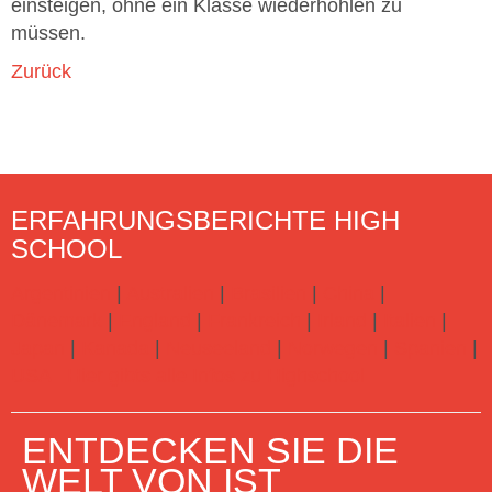
einsteigen, ohne ein Klasse wiederhohlen zu
müssen.
Zurück
ERFAHRUNGSBERICHTE HIGH
SCHOOL
Argentinien
|
Australien
|
Brasilien
|
China
|
Dänemark
|
England
|
Frankreich
|
Irland
|
Italien
|
Japan
|
Kanada
|
Neuseeland
|
Norwegen
|
Spanien
|
USA
Hier gibts alle Infos zu Highschool
ENTDECKEN SIE DIE
WELT VON IST