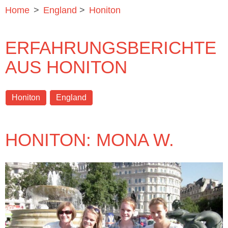
Home
>
England
>
Honiton
ERFAHRUNGSBERICHTE
AUS HONITON
Honiton
England
HONITON: MONA W.