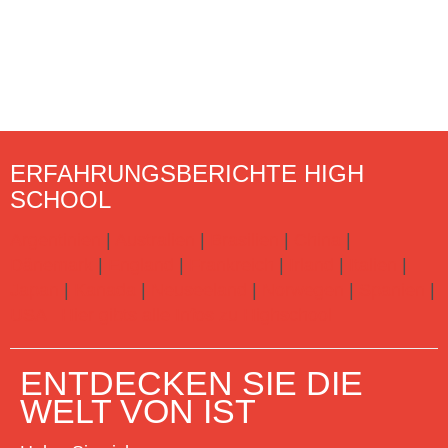
ERFAHRUNGSBERICHTE HIGH
SCHOOL
Argentinien
|
Australien
|
Brasilien
|
China
|
Dänemark
|
England
|
Frankreich
|
Irland
|
Italien
|
Japan
|
Kanada
|
Neuseeland
|
Norwegen
|
Spanien
|
USA
Hier gibts alle Infos zu Highschool
ENTDECKEN SIE DIE
WELT VON IST