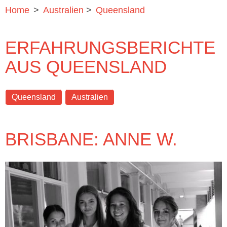
Home
>
Australien
>
Queensland
ERFAHRUNGSBERICHTE
AUS QUEENSLAND
Queensland
Australien
BRISBANE: ANNE W.